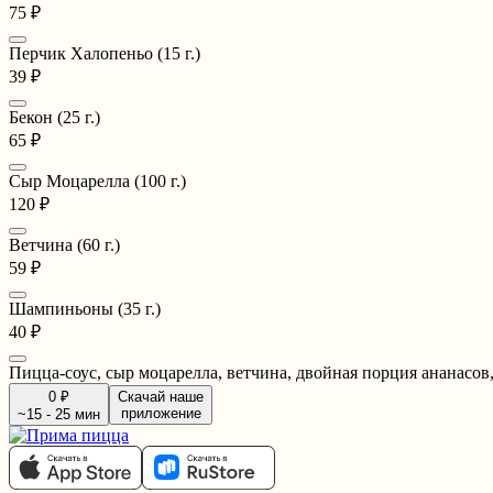
75 ₽
Перчик Халопеньо (15 г.)
39 ₽
Бекон (25 г.)
65 ₽
Сыр Моцарелла (100 г.)
120 ₽
Ветчина (60 г.)
59 ₽
Шампиньоны (35 г.)
40 ₽
Пицца-соус, сыр моцарелла, ветчина, двойная порция ананасов
0 ₽
Скачай наше
приложение
~15 - 25 мин