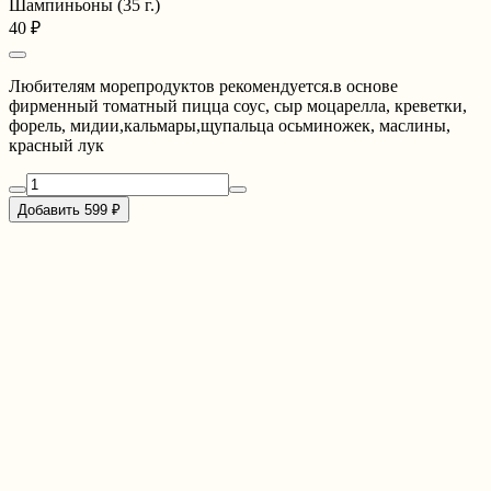
Шампиньоны (35 г.)
40 ₽
Любителям морепродуктов рекомендуется.в основе
фирменный томатный пицца соус, сыр моцарелла, креветки,
форель, мидии,кальмары,щупальца осьминожек, маслины,
красный лук
Добавить 599 ₽