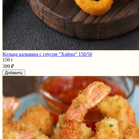
Кольца кальмара с соусом "Хайнц" 150/50
150 г
399 ₽
Добавить